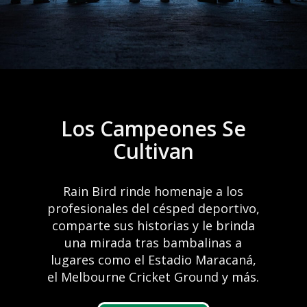
Los Campeones Se
Visita la serie de
Cultivan
Controlador inteligente RC2
documentales,
Ventajas del riego
Rain Bird rinde homenaje a los
TREE STORIES
La velocidad es estándar
profesionales del césped deportivo,
automático
Ahora disponible en la nueva aplicación Rain Bird
para conocer los árboles
comparte sus historias y le brinda
2.0
más emblemáticos de
una mirada tras bambalinas a
América.
lugares como el Estadio Maracaná,
Más información
LEARN MORE
el Melbourne Cricket Ground y más.
Conoce más