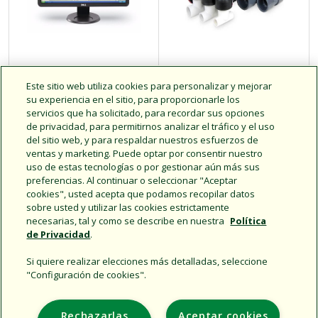
Maxicom v4.5
Sensores de
Este sitio web utiliza cookies para personalizar y mejorar
caudal serie FS
su experiencia en el sitio, para proporcionarle los
servicios que ha solicitado, para recordar sus opciones
de privacidad, para permitirnos analizar el tráfico y el uso
del sitio web, y para respaldar nuestros esfuerzos de
Haga clic para más
Haga clic para más
ventas y marketing. Puede optar por consentir nuestro
información
información
uso de estas tecnologías o por gestionar aún más sus
preferencias. Al continuar o seleccionar "Aceptar
cookies", usted acepta que podamos recopilar datos
sobre usted y utilizar las cookies estrictamente
necesarias, tal y como se describe en nuestra
Política
de Privacidad
.
Si quiere realizar elecciones más detalladas, seleccione
"Configuración de cookies".
Support
Rechazarlas
Aceptar cookies