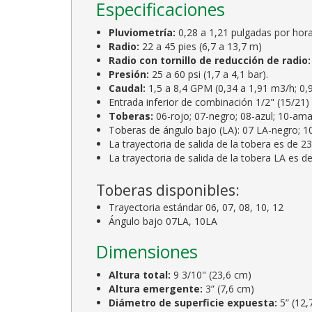
Especificaciones
Pluviometría:
0,28 a 1,21 pulgadas por hora
Radio:
22 a 45 pies (6,7 a 13,7 m)
Radio con tornillo de reducción de radio:
Presión:
25 a 60 psi (1,7 a 4,1 bar).
Caudal:
1,5 a 8,4 GPM (0,34 a 1,91 m3/h; 0,9 
Entrada inferior de combinación 1/2" (15/21)
Toberas:
06-rojo; 07-negro; 08-azul; 10-amar
Toberas de ángulo bajo (LA): 07 LA-negro; 1
La trayectoria de salida de la tobera es de 23
La trayectoria de salida de la tobera LA es de
Toberas disponibles:
Trayectoria estándar 06, 07, 08, 10, 12
Ángulo bajo 07LA, 10LA
Dimensiones
Altura total:
9 3/10" (23,6 cm)
Altura emergente:
3” (7,6 cm)
Diámetro de superficie expuesta:
5” (12,