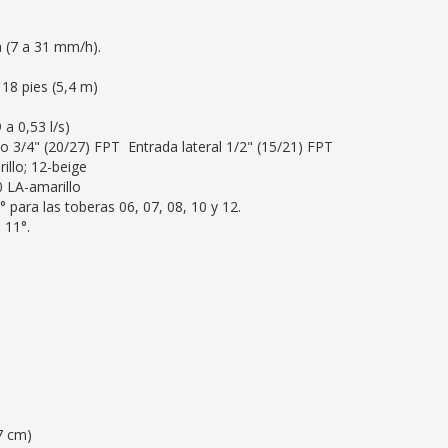
 (7 a 31 mm/h).
18 pies (5,4 m)
a 0,53 l/s)
 o 3/4" (20/27) FPT Entrada lateral 1/2" (15/21) FPT
illo; 12-beige
0 LA-amarillo
° para las toberas 06, 07, 08, 10 y 12.
 11°.
7 cm)