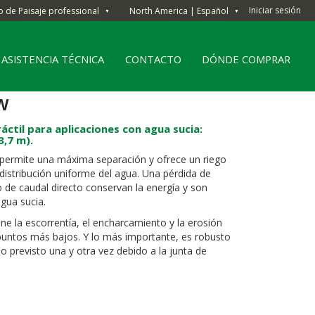
Iniciar sesión
o de Paisaje professional
North America | Español
▼
▼
ASISTENCIA TÉCNICA
CONTACTO
DÓNDE COMPRAR
w
ctil para aplicaciones con agua sucia:
3,7 m).
 permite una máxima separación y ofrece un riego
distribución uniforme del agua. Una pérdida de
ño de caudal directo conservan la energía y son
gua sucia.
ne la escorrentía, el encharcamiento y la erosión
puntos más bajos. Y lo más importante, es robusto
po previsto una y otra vez debido a la junta de