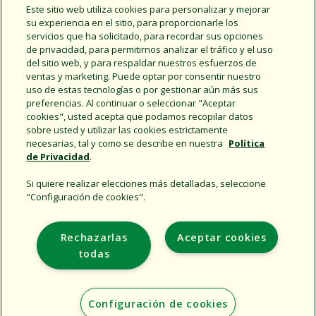
Este sitio web utiliza cookies para personalizar y mejorar
su experiencia en el sitio, para proporcionarle los
servicios que ha solicitado, para recordar sus opciones
de privacidad, para permitirnos analizar el tráfico y el uso
del sitio web, y para respaldar nuestros esfuerzos de
ventas y marketing. Puede optar por consentir nuestro
uso de estas tecnologías o por gestionar aún más sus
preferencias. Al continuar o seleccionar "Aceptar
cookies", usted acepta que podamos recopilar datos
VIEW/DOWNLOAD FLOW SENSOR COMPARISON
sobre usted y utilizar las cookies estrictamente
CHART
necesarias, tal y como se describe en nuestra
Política
de Privacidad
.
Si quiere realizar elecciones más detalladas, seleccione
"Configuración de cookies".
Support
Rechazarlas
Aceptar cookies
Empresa
todas
Additional Sites
Configuración de cookies
Copyright © 2026 Rain Bird Corporation. All rights reserved.