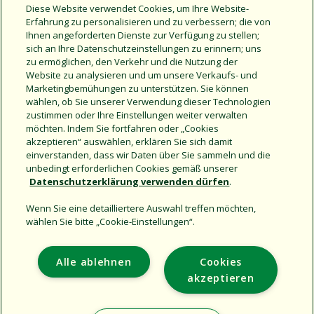
Rohre erforderlich ist.
Diese Website verwendet Cookies, um Ihre Website-
Der Rohrabschneider ist leichtgewichtig mit Klingen
Erfahrung zu personalisieren und zu verbessern; die von
aus rostfreiem Stahl. Ersatzklingen verfügbar (PPC-
Ihnen angeforderten Dienste zur Verfügung zu stellen;
200XBLD)
sich an Ihre Datenschutzeinstellungen zu erinnern; uns
zu ermöglichen, den Verkehr und die Nutzung der
Website zu analysieren und um unsere Verkaufs- und
Marketingbemühungen zu unterstützen. Sie können
Modell-Vergleich
wählen, ob Sie unserer Verwendung dieser Technologien
zustimmen oder Ihre Einstellungen weiter verwalten
möchten. Indem Sie fortfahren oder „Cookies
PPC-200X:
Rohrabschneider
akzeptieren“ auswählen, erklären Sie sich damit
einverstanden, dass wir Daten über Sie sammeln und die
unbedingt erforderlichen Cookies gemäß unserer
Datenschutzerklärung verwenden dürfen
.
Wenn Sie eine detailliertere Auswahl treffen möchten,
wählen Sie bitte „Cookie-Einstellungen“.
Support
Alle ablehnen
Cookies
Corporate
akzeptieren
Additional Sites