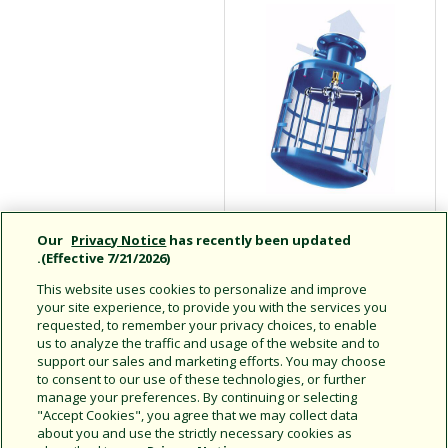
مصفاة شفط المضخة
Our
Privacy Notice
has recently been updated
ذاتية التنظيف من
(Effective 7/21/2026).
السلسلة PSS
This website uses cookies to personalize and improve
your site experience, to provide you with the services you
requested, to remember your privacy choices, to enable
us to analyze the traffic and usage of the website and to
support our sales and marketing efforts. You may choose
امنع المخلفات من دخول
to consent to our use of these technologies, or further
المضخة ونظام الري لديك
manage your preferences. By continuing or selecting
"Accept Cookies", you agree that we may collect data
about you and use the strictly necessary cookies as