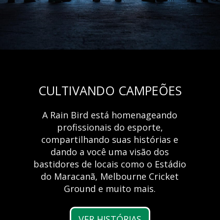
CULTIVANDO CAMPEÕES
A Rain Bird está homenageando
RC2 Controller
Vantagens da
profissionais do esporte,
compartilhando suas histórias e
irrigação
Speed Comes Standard
dando a você uma visão dos
Now Available in the New Rain Bird 2.0 App
automatizada
bastidores de locais como o Estádio
do Maracanã, Melbourne Cricket
LEARN MORE
Ground e muito mais.
Saiba mais
VER HISTÓRIAS