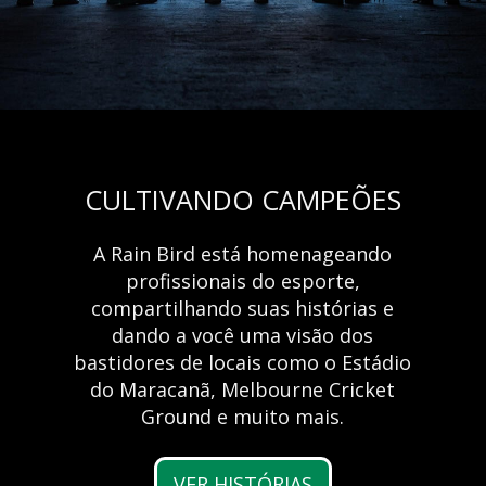
CULTIVANDO CAMPEÕES
A Rain Bird está homenageando
RC2 Controller
Vantagens da
profissionais do esporte,
compartilhando suas histórias e
irrigação
Speed Comes Standard
dando a você uma visão dos
Now Available in the New Rain Bird 2.0 App
automatizada
bastidores de locais como o Estádio
do Maracanã, Melbourne Cricket
LEARN MORE
Ground e muito mais.
Saiba mais
VER HISTÓRIAS