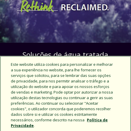
Soluções de água tratada
Este website utiliza cookies para personalizar e melhorar
Tirar o máximo partido da nossa água é mais
a sua experiência no website, para lhe fornecer os
importante do que nunca. É disso que se trata a
serviços que solicitou, para se lembrar das suas opções
nossa iniciativa de sensibilização sobre a água
de privacidade, para nos permitir analisar o tráfego e a
tratada.
utilização do website e para apoiar os nossos esforços
de vendas e marketing. Pode optar por autorizar a nossa
utilização destas tecnologias ou continuar a gerir as suas
Saiba mais
preferências. Ao continuar ou selecionar "Aceitar
cookies", o utilizador concorda que poderemos recolher
dados sobre si e utilizar os cookies estritamente
necessários, conforme descrito na nossa
Política de
Privacidade
.