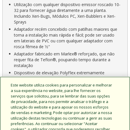
Utilização com qualquer dispositivo emissor roscado 10-
32 para fornecer água diretamente a uma planta.
Incluindo Xeri-Bugs, Módulos PC, Xeri-Bubblers e Xeri-
Sprays
Adaptador recém concebido com patilhas maiores que
torna a instalação mais rápida e fácil; pode ser usado
em laterais de PVC ou com qualquer adaptador com
rosca fêmea de 1⁄2"
Adaptador fabricado em Marlex® reforçado, que não
requer fita de Teflon®, poupando tempo durante a
instalação
Dispositivo de elevação PolyFlex extremamente
resistente e fiável construído com polietileno de alta
densidade e paredes espessas
Este website utiliza cookies para personalizar e melhorar
a sua experiência no website, para lhe fornecer os
serviços que solicitou, para se lembrar das suas opções
de privacidade, para nos permitir analisar o tráfego e a
utilização do website e para apoiar os nossos esforços
de vendas e marketing. Pode optar por autorizar a nossa
CAD & Documents
Product Home
utilização destas tecnologias ou continuar a gerir as suas
preferências. Ao continuar ou selecionar "Aceitar
cookies", o utilizador concorda que poderemos recolher