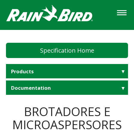
Skip
to
main
content
Specification Home
Products
Documentation
BROTADORES E
MICROASPERSORES