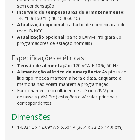
sem condensação
Intervalo de temperaturas de armazenamento
:
-40 °F a 150 °F (-40 °C a 66 °C)
Atualização opcional:
cartucho de comunicação de
rede IQ-NCC
Atualização opcional:
painéis LXIVM Pro (para 60
programadores de estação normais)
Especificações elétricas:
Tensão de alimentação:
120 VCA ± 10%, 60 Hz
Alimentação elétrica de emergência
: As pilhas de
lítio tipo moeda mantêm a hora e data, enquanto a
memória não volátil mantém a programação
Funcionamento simultâneo de até oito (IVM) ou
dezasseis (IVM Pro) estações e válvulas principais
correspondentes
Dimensões
14,32" L x 12,69" A x 5,50" P (36,4 x 32,2 x 14,0 cm)