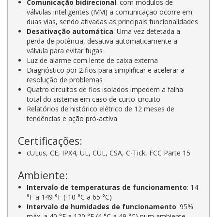
Comunicação bidirecional
: com módulos de
válvulas inteligentes (IVM) a comunicação ocorre em
duas vias, sendo ativadas as principais funcionalidades
Desativação automática
: Uma vez detetada a
perda de potência, desativa automaticamente a
válvula para evitar fugas
Luz de alarme com lente de caixa externa
Diagnóstico por 2 fios para simplificar e acelerar a
resolução de problemas
Quatro circuitos de fios isolados impedem a falha
total do sistema em caso de curto-circuito
Relatórios de histórico elétrico de 12 meses de
tendências e ação pró-activa
Certificações:
cULus, CE, IPX4, UL, CUL, CSA, C-Tick, FCC Parte 15
Ambiente:
Intervalo de temperaturas de funcionamento
: 14
°F a 149 °F (-10 °C a 65 °C)
Intervalo de humidades de funcionamento
: 95%
máx. a 40 °F a 120 °F (4 °C a 49 °C) num ambiente