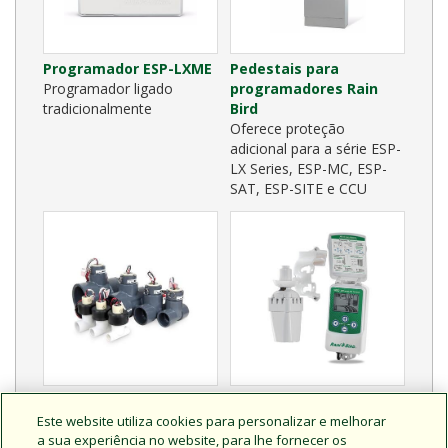
Programador ESP-LXME
Pedestais para
Programador ligado
programadores Rain
tradicionalmente
Bird
Oferece proteção
adicional para a série ESP-
LX Series, ESP-MC, ESP-
SAT, ESP-SITE e CCU
Sensores de caudal da
Sensores de chuva e
série FS
gelo sem fios séries
Este website utiliza cookies para personalizar e melhorar
a sua experiência no website, para lhe fornecer os
Compatíveis com
WR2 e WR2-48