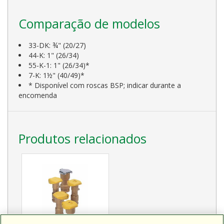
Comparação de modelos
33-DK: ¾" (20/27)
44-K: 1" (26/34)
55-K-1: 1" (26/34)*
7-K: 1½" (40/49)*
* Disponível com roscas BSP; indicar durante a
encomenda
Produtos relacionados