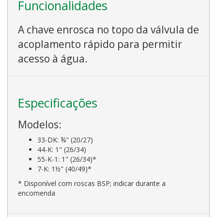
Funcionalidades
A chave enrosca no topo da válvula de
acoplamento rápido para permitir
acesso à água.
Especificações
Modelos:
33-DK: ¾" (20/27)
44-K: 1" (26/34)
55-K-1: 1" (26/34)*
7-K: 1½" (40/49)*
* Disponível com roscas BSP; indicar durante a
encomenda