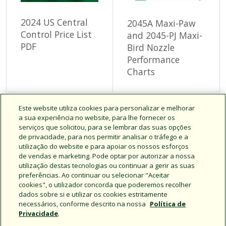
2024 US Central
2045A Maxi-Paw
Control Price List
and 2045-PJ Maxi-
PDF
Bird Nozzle
Performance
Charts
Este website utiliza cookies para personalizar e melhorar
a sua experiência no website, para lhe fornecer os
First
« Primeiro
Previous
‹‹
…
Page
2
Page
3
Pagination
serviços que solicitou, para se lembrar das suas opções
page
page
Page
4
Page
5
Current
6
Page
7
Page
8
Page
9
de privacidade, para nos permitir analisar o tráfego e a
page
utilização do website e para apoiar os nossos esforços
Page
10
…
Next
››
Last
Último »
de vendas e marketing. Pode optar por autorizar a nossa
page
page
utilização destas tecnologias ou continuar a gerir as suas
preferências. Ao continuar ou selecionar "Aceitar
A exibir 121 - 144 de 2792 resultados.
cookies", o utilizador concorda que poderemos recolher
dados sobre si e utilizar os cookies estritamente
necessários, conforme descrito na nossa
Política de
Privacidade
.