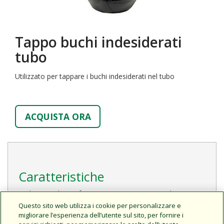
Tappo buchi indesiderati
tubo
Utilizzato per tappare i buchi indesiderati nel tubo
ACQUISTA ORA
Caratteristiche
Il nuovo design funziona con Xeriman™ Tool (XM-
TOOL) per un'installazione facile e veloce
Questo sito web utilizza i cookie per personalizzare e
migliorare l’esperienza dell’utente sul sito, per fornire i