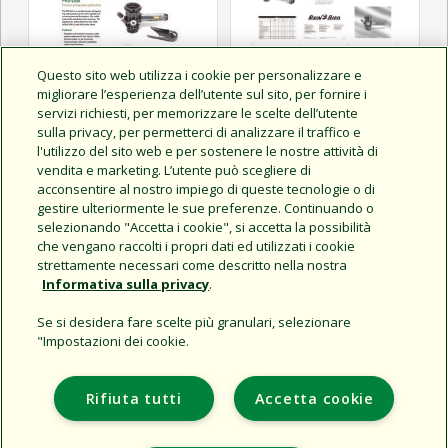
Questo sito web utilizza i cookie per personalizzare e
PRS-Dial Pressure Regulator
migliorare l’esperienza dell’utente sul sito, per fornire i
Manual
servizi richiesti, per memorizzare le scelte dell’utente
sulla privacy, per permetterci di analizzare il traffico e
l'utilizzo del sito web e per sostenere le nostre attività di
vendita e marketing. L’utente può scegliere di
acconsentire al nostro impiego di queste tecnologie o di
PRS-Dial Tech Spec
gestire ulteriormente le sue preferenze. Continuando o
selezionando "Accetta i cookie", si accetta la possibilità
che vengano raccolti i propri dati ed utilizzati i cookie
strettamente necessari come descritto nella nostra
Informativa sulla privacy
.
Se si desidera fare scelte più granulari, selezionare
"Impostazioni dei cookie.
Support
L'azienda
Rifiuta tutti
Accetta cookie
Additional Sites