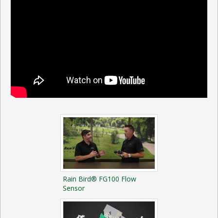
Rain Bird® FG100 Flow
Sensor