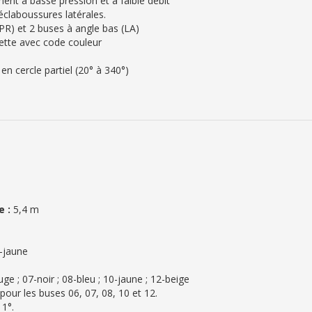
ent à basse pression et à faible débit
éclaboussures latérales.
PR) et 2 buses à angle bas (LA)
ette avec code couleur
n cercle partiel (20° à 340°)
e :
5,4 m
A-jaune
ge ; 07-noir ; 08-bleu ; 10-jaune ; 12-beige
 pour les buses 06, 07, 08, 10 et 12.
11°.