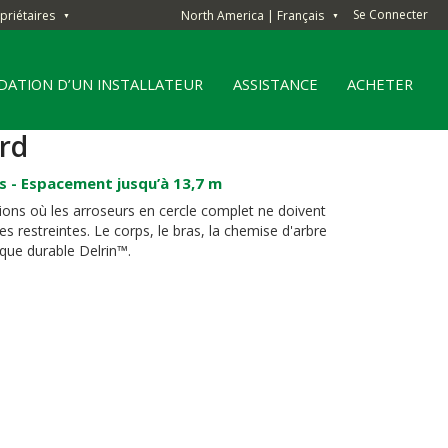
Se Connecter
priétaires
North America | Français
▼
▼
ATION D’UN INSTALLATEUR
ASSISTANCE
ACHETER
ird
s - Espacement jusqu’à 13,7 m
tions où les arroseurs en cercle complet ne doivent
s restreintes. Le corps, le bras, la chemise d'arbre
tique durable Delrin™.