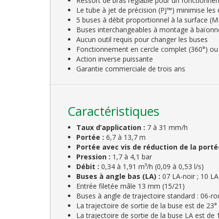
Ressort de bras réglable pour un fonctionnem
Le tube à jet de précision (PJ™) minimise les 
5 buses à débit proportionnel à la surface (M
Buses interchangeables à montage à baïonn
Aucun outil requis pour changer les buses
Fonctionnement en cercle complet (360°) ou e
Action inverse puissante
Garantie commerciale de trois ans
Caractéristiques
Taux d’application :
7 à 31 mm/h
Portée :
6,7 à 13,7 m
Portée avec vis de réduction de la porté
Pression :
1,7 à 4,1 bar
Débit :
0,34 à 1,91 m³/h (0,09 à 0,53 l/s)
Buses à angle bas (LA) :
07 LA-noir ; 10 L
Entrée filetée mâle 13 mm (15/21)
Buses à angle de trajectoire standard : 06-rou
La trajectoire de sortie de la buse est de 23°
La trajectoire de sortie de la buse LA est de 