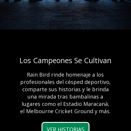
Los Campeones Se Cultivan
Enhorabuena al
ganador del concurso
Rain Bird rinde homenaje a los
Ventajas del riego
profesionales del césped deportivo,
2023 New Product
comparte sus historias y le brinda
automático
Contest de la Irrigation
una mirada tras bambalinas a
lugares como el Estadio Maracaná,
Association
el Melbourne Cricket Ground y más.
Más información
Preparados. Listo. A regar
VER HISTORIAS