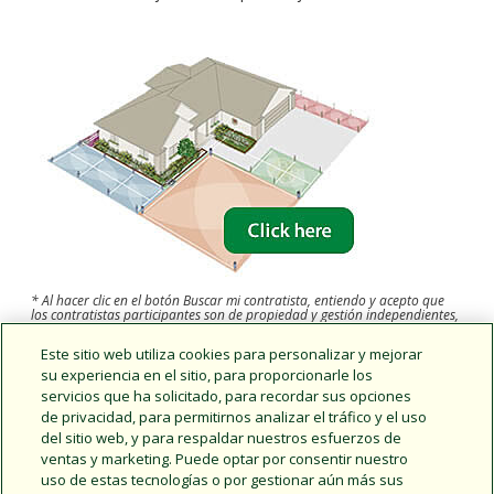
* Al hacer clic en el botón Buscar mi contratista, entiendo y acepto que
los contratistas participantes son de propiedad y gestión independientes,
y acepto que Rain Bird Corporation no tiene ninguna responsabilidad
por los servicios que un contratista pueda proporcionar o cualquier daño
Este sitio web utiliza cookies para personalizar y mejorar
o costo de cualquier manera relacionado con los servicios del contratista.
Rain Bird no (1) recomienda ni avala a contratistas específicos ni (2)
su experiencia en el sitio, para proporcionarle los
asesora sobre qué contratista elegir. Entiendo que es importante que
servicios que ha solicitado, para recordar sus opciones
evalúe a cada contratista antes de elegir al que más me convenga. Rain
Bird no es mi agente ni el de ningún contratista, y los servicios de Rain
de privacidad, para permitirnos analizar el tráfico y el uso
Bird son únicamente administrativos. Si no se dispone un Select
del sitio web, y para respaldar nuestros esfuerzos de
Contractor, se pueden proporcionar recomendaciones a otros
contratistas de riego participantes. Para ayudar a Rain Bird a mantener
ventas y marketing. Puede optar por consentir nuestro
un alto nivel de satisfacción de los clientes, doy mi consentimiento para
uso de estas tecnologías o por gestionar aún más sus
que un representante del servicio de atención al cliente de Rain Bird se