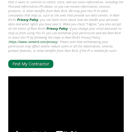
that it owns or controls to collect, store, and use some information, including the
Personal Information (PI) above, so you can receive information, services,
products, or other benefits from Rain Bird. We may give this PI to other
companies that help us, such as the ones that provide our data servers. In Rain
Bird’s
Privacy Policy
, you can learn more about how we handle your personal
data and what rights you have over it. When you check “I Agree,” you also accept
all the terms of Rain Bird’s
Privacy Policy
. If you change your mind and want to
stop us from using this PI, you can withdraw your permission and ask Rain Bird
to erase this PI by following the steps in Rain Bird’s Privacy Policy
(
https://www.rainbird.com/privacy
). Please note that withdrawing your
permission may affect and/or reduce some or all the information, services,
product features, or other benefits from Rain Bird, if the PI is needed for such--