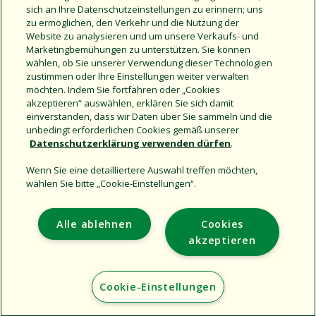
sich an Ihre Datenschutzeinstellungen zu erinnern; uns
zu ermöglichen, den Verkehr und die Nutzung der
Website zu analysieren und um unsere Verkaufs- und
Marketingbemühungen zu unterstützen. Sie können
wählen, ob Sie unserer Verwendung dieser Technologien
Automatische
Rain Bird 1X2-
zustimmen oder Ihre Einstellungen weiter verwalten
Scheibenfilter der HDF-
Scheibenfilter der HDF-
möchten. Indem Sie fortfahren oder „Cookies
Serie 2 Technische Daten
Serie Technische Daten
akzeptieren“ auswählen, erklären Sie sich damit
einverstanden, dass wir Daten über Sie sammeln und die
unbedingt erforderlichen Cookies gemäß unserer
Datenschutzerklärung verwenden dürfen
.
Wenn Sie eine detailliertere Auswahl treffen möchten,
wählen Sie bitte „Cookie-Einstellungen“.
Support
Alle ablehnen
Cookies
Corporate
akzeptieren
Additional Sites
Cookie-Einstellungen
Copyright © 2026 Rain Bird Corporation. All rights reserved.