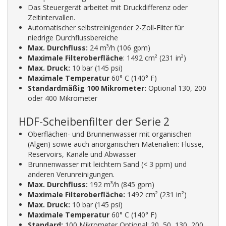
Das Steuergerät arbeitet mit Druckdifferenz oder
Zeitintervallen.
Automatischer selbstreinigender 2-Zoll-Filter für
niedrige Durchflussbereiche
Max. Durchfluss:
24 m³/h (106 gpm)
Maximale Filteroberfläche
: 1492 cm² (231 in²)
Max. Druck:
10 bar (145 psi)
Maximale Temperatur
60° C (140° F)
Standardmäßig 100 Mikrometer:
Optional 130, 200
oder 400 Mikrometer
HDF-Scheibenfilter der Serie 2
Oberflächen- und Brunnenwasser mit organischen
(Algen) sowie auch anorganischen Materialien: Flüsse,
Reservoirs, Kanäle und Abwasser
Brunnenwasser mit leichtem Sand (< 3 ppm) und
anderen Verunreinigungen.
Max. Durchfluss:
192 m³/h (845 gpm)
Maximale Filteroberfläche:
1492 cm² (231 in²)
Max. Druck:
10 bar (145 psi)
Maximale Temperatur
60° C (140° F)
Standard:
100 Mikrometer Optional: 20, 50, 130, 200