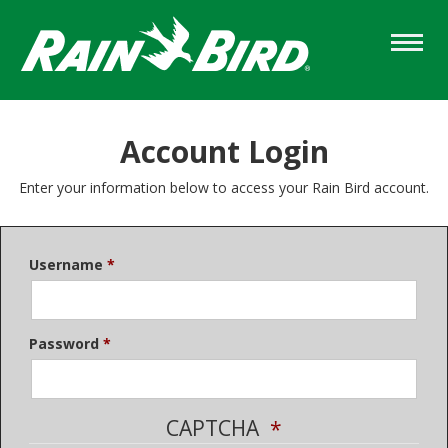
Skip
to
main
content
Account Login
Enter your information below to access your Rain Bird account.
Username
Password
CAPTCHA