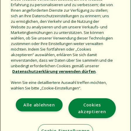
Erfahrung zu personalisieren und zu verbessern; die von
Merkmale
Ihnen angeforderten Dienste zur Verfügung zu stellen;
sich an Ihre Datenschutzeinstellungen zu erinnern; uns
Verwenden Sie auf allen Rain Bird-Sprühdüsen
zu ermöglichen, den Verkehr und die Nutzung der
Filtersiebe, um eine beständige präzise
Website zu analysieren und um unsere Verkaufs- und
Wurfweiteneinstellung zu erreichen und ein Verstopfen
Marketingbemühungen zu unterstützen. Sie können
zu verhindern.
wählen, ob Sie unserer Verwendung dieser Technologien
0,5 mm (0,02 Zoll) x 0,5 mm (0,02 Zoll)
zustimmen oder Ihre Einstellungen weiter verwalten
HINWEIS: Die Sprühdüsen HE-VAN-08 und HE-VAN-10
möchten. Indem Sie fortfahren oder „Cookies
erfordern sehr feinmaschige grüne Filtersiebe.
akzeptieren“ auswählen, erklären Sie sich damit
einverstanden, dass wir Daten über Sie sammeln und die
unbedingt erforderlichen Cookies gemäß unserer
Datenschutzerklärung verwenden dürfen
.
Wenn Sie eine detailliertere Auswahl treffen möchten,
wählen Sie bitte „Cookie-Einstellungen“.
Support
Alle ablehnen
Cookies
Corporate
akzeptieren
Additional Sites
Cookie-Einstellungen