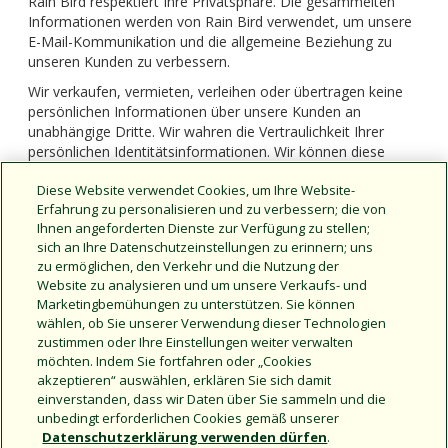
Rain Bird respektiert Ihre Privatsphäre. Die gesammelten
Informationen werden von Rain Bird verwendet, um unsere
E-Mail-Kommunikation und die allgemeine Beziehung zu
unseren Kunden zu verbessern.
Wir verkaufen, vermieten, verleihen oder übertragen keine
persönlichen Informationen über unsere Kunden an
unabhängige Dritte. Wir wahren die Vertraulichkeit Ihrer
persönlichen Identitätsinformationen. Wir können diese
Informationen offenlegen, wenn wir der Meinung sind, dass
Diese Website verwendet Cookies, um Ihre Website-
wir gesetzlich dazu verpflichtet sind, z. B. als Reaktion auf
Erfahrung zu personalisieren und zu verbessern; die von
eine Regierungs- oder Gerichtsverfügung, Vorladung oder
Ihnen angeforderten Dienste zur Verfügung zu stellen;
ein anderes rechtliches Verfahren. Wenn Sie Informationen
sich an Ihre Datenschutzeinstellungen zu erinnern; uns
korrigieren oder keine weiteren Mitteilungen von uns
zu ermöglichen, den Verkehr und die Nutzung der
erhalten möchten, können Sie eine E-Mail an
Website zu analysieren und um unsere Verkaufs- und
rbwebmaster@rainbird.com
senden.
Marketingbemühungen zu unterstützen. Sie können
wählen, ob Sie unserer Verwendung dieser Technologien
zustimmen oder Ihre Einstellungen weiter verwalten
möchten. Indem Sie fortfahren oder „Cookies
akzeptieren“ auswählen, erklären Sie sich damit
einverstanden, dass wir Daten über Sie sammeln und die
unbedingt erforderlichen Cookies gemäß unserer
Datenschutzerklärung verwenden dürfen
.