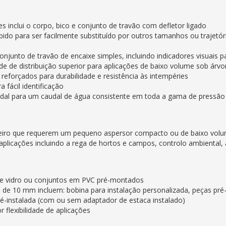
s inclui o corpo, bico e conjunto de travão com defletor ligado
ido para ser facilmente substituído por outros tamanhos ou trajetóri
junto de travão de encaixe simples, incluindo indicadores visuais 
 de distribuição superior para aplicações de baixo volume sob árvor
reforçados para durabilidade e resistência às intempéries
a fácil identificação
udal para um caudal de água consistente em toda a gama de pressã
viveiro que requerem um pequeno aspersor compacto ou de baixo vol
licações incluindo a rega de hortos e campos, controlo ambiental, a
 de vidro ou conjuntos em PVC pré-montados
 de 10 mm incluem: bobina para instalação personalizada, peças pré
é-instalada (com ou sem adaptador de estaca instalado)
flexibilidade de aplicações