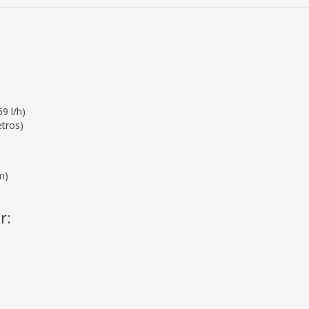
9 l/h)
etros)
m)
r: