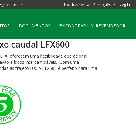
Log In
Agricultura
North America | Português
▼
▼
UTOS
DOCUMENTOS
ENCONTRAR UM REVENDEDOR
ixo caudal LFX600
LFX oferecem uma flexibilidade operacional
travão e bicos intercambiáveis. Com uma
odas as trajetórias, o LFX600 é perfeito para uma