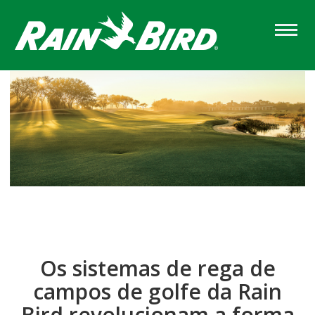
Skip
to
main
content
Os sistemas de rega de
campos de golfe da Rain
Bird revolucionam a forma