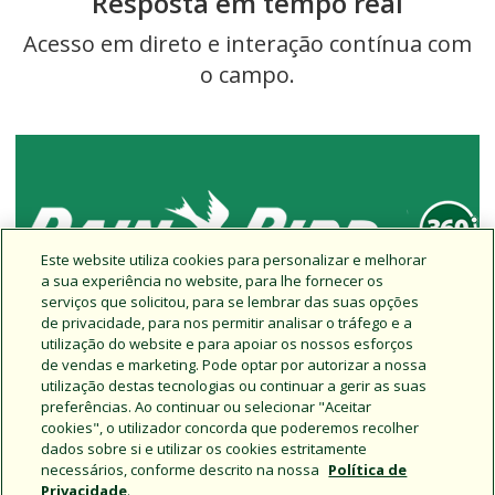
Resposta em tempo real
Acesso em direto e interação contínua com
o campo.
Este website utiliza cookies para personalizar e melhorar
a sua experiência no website, para lhe fornecer os
Uma visão em círculo completo dos
serviços que solicitou, para se lembrar das suas opções
produtos mais recentes, eventos e
de privacidade, para nos permitir analisar o tráfego e a
atividades da Divisão de Golfe da Rain Bird.
utilização do website e para apoiar os nossos esforços
de vendas e marketing. Pode optar por autorizar a nossa
utilização destas tecnologias ou continuar a gerir as suas
Saiba mais
preferências. Ao continuar ou selecionar "Aceitar
cookies", o utilizador concorda que poderemos recolher
dados sobre si e utilizar os cookies estritamente
necessários, conforme descrito na nossa
Política de
Privacidade
.