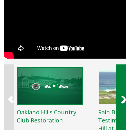
Previous
N
Oakland Hills Country
Rain Bird G
Club Restoration
Testimonial
Hill at Peb