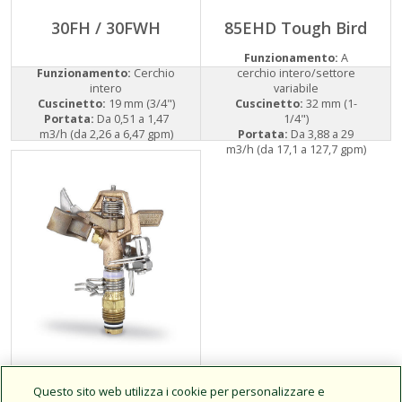
30FH / 30FWH
85EHD Tough Bird
Funzionamento:
A
Funzionamento:
Cerchio
cerchio intero/settore
intero
variabile
Cuscinetto:
19 mm (3/4")
Cuscinetto:
32 mm (1-
Portata:
Da 0,51 a 1,47
1/4")
m3/h (da 2,26 a 6,47 gpm)
Portata:
Da 3,88 a 29
m3/h (da 17,1 a 127,7 gpm)
Serie 25BPJ
Questo sito web utilizza i cookie per personalizzare e