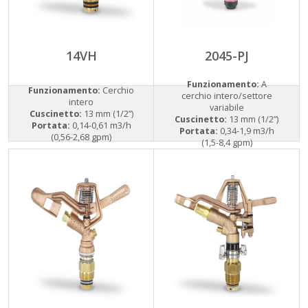
14VH
2045-PJ
Funzionamento:
A
Funzionamento:
Cerchio
cerchio intero/settore
intero
variabile
Cuscinetto:
13 mm (1/2”)
Cuscinetto:
13 mm (1/2”)
Portata:
0,14-0,61 m3/h
Portata:
0,34-1,9 m3/h
(0,56-2,68 gpm)
(1,5-8,4 gpm)