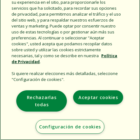
Share this document
su experiencia en el sitio, para proporcionarle los
servicios que ha solicitado, para recordar sus opciones
Copy URL
de privacidad, para permitirnos analizar el tráfico y el uso
del sitio web, y para respaldar nuestros esfuerzos de
ventas y marketing. Puede optar por consentir nuestro
uso de estas tecnologías o por gestionar aún más sus
preferencias. Al continuar o seleccionar "Aceptar
cookies", usted acepta que podamos recopilar datos
sobre usted y utilizar las cookies estrictamente
necesarias, tal y como se describe en nuestra
Política
de Privacidad
.
Support
Empresa
Si quiere realizar elecciones más detalladas, seleccione
"Configuración de cookies".
Additional Sites
Rechazarlas
Aceptar cookies
Copyright © 2026 Rain Bird Corporation. All rights reserved.
todas
Configuración de cookies