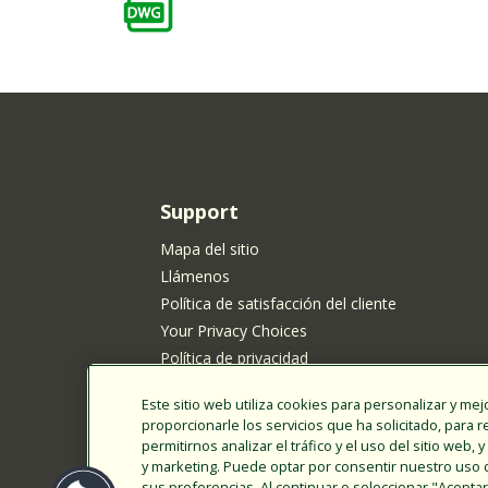
Support
Mapa del sitio
Llámenos
Política de satisfacción del cliente
Your Privacy Choices
Política de privacidad
Política de cookies
Este sitio web utiliza cookies para personalizar y mejo
Aviso de privacidad de Rain Bird para los resi
proporcionarle los servicios que ha solicitado, para 
California
permitirnos analizar el tráfico y el uso del sitio web
Presentar ideas de nuevos productos
y marketing. Puede optar por consentir nuestro uso 
sus preferencias. Al continuar o seleccionar "Acept
Términos de uso