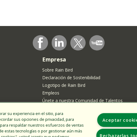
Empresa
Sobre Rain Bird
Declaración de Sostenibilidad
Logotipo de Rain Bird
Empleos
Únete a nuestra Comunidad de Talentos
rar su experiencia en el sitio, para
dentes de
recordar sus opciones de privacidad, para
Aceptar cooki
, y para respaldar nuestros esfuerzos de ventas
de estas tecnologías o por gestionar aún más
Rechazarlas to
ar cookies", usted acepta que podamos