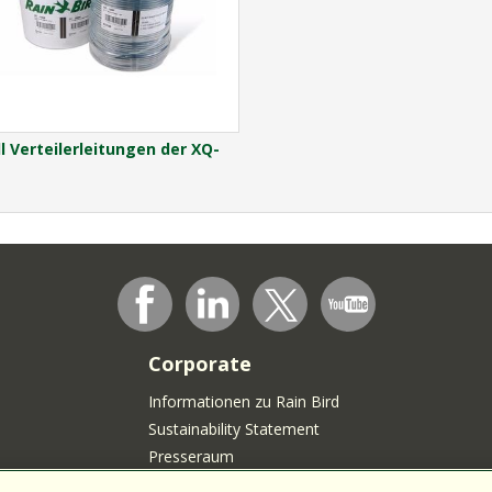
l Verteilerleitungen der XQ-
Corporate
Informationen zu Rain Bird
Sustainability Statement
Presseraum
Rain Bird-Logo