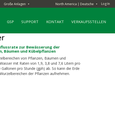
Log In
Große Anlagen
North America | Deutsche
▼
▼
GSP
SUPPORT
KONTAKT
VERKAUFSSTELLEN
er
hflussrate zur Bewässerung der
n, Bäumen und Kübelpflanzen
zelbereichen von Pflanzen, Bäumen und
Wasser mit Raten von 1,9, 3,8 und 7,6 Litern pro
,0 Gallonen pro Stunde (gph) ab. So kann die Erde
n Wurzelbereichen der Pflanzen aufnehmen.