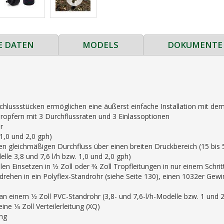
E DATEN
MODELS
DOKUMENTE
schlussstücken ermöglichen eine äußerst einfache Installation mit 
opfern mit 3 Durchflussraten und 3 Einlassoptionen
r
 1,0 und 2,0 gph)
n gleichmäßigen Durchfluss über einen breiten Druckbereich (15 bis 50
elle 3,8 und 7,6 l/h bzw. 1,0 und 2,0 gph)
 Einsetzen in 1⁄2 Zoll oder 3⁄4 Zoll Tropfleitungen in nur einem Schrit
drehen in ein Polyflex-Standrohr (siehe Seite 130), einen 1032er Gewi
g an einem 1⁄2 Zoll PVC-Standrohr (3,8- und 7,6-l/h-Modelle bzw. 1 und 
e 1⁄4 Zoll Verteilerleitung (XQ)
ung