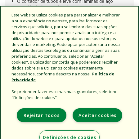
O cortador de tubos é leve com lâminas de aço
inoxidável Lâminas de substituição disponíveis (PPC-
200XBLD)
Este website utiliza cookies para personalizar e melhorar
a sua experiência no website, para lhe fornecer os
serviços que solicitou, para se lembrar das suas opções
de privacidade, para nos permitir analisar o tráfego e a
Comparação de modelos
utilização do website e para apoiar os nossos esforços
de vendas e marketing. Pode optar por autorizar a nossa
utilização destas tecnologias ou continuar a gerir as suas
PPC-200X:
Cortador de tubo
preferências. Ao continuar ou selecionar "Aceitar
cookies", o utilizador concorda que poderemos recolher
dados sobre si e utilizar os cookies estritamente
necessários, conforme descrito na nossa
Política de
Privacidade
.
Se pretender fazer escolhas mais granulares, selecione
"Definições de cookies"
Support
Institucional
Rejeitar Todos
Aceitar cookies
Additional Sites
Definições de cookies
Copyright © 2026 Rain Bird Corporation. All rights reserved.