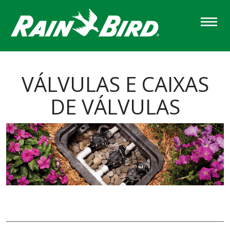
Skip
to
main
content
VÁLVULAS E CAIXAS
DE VÁLVULAS