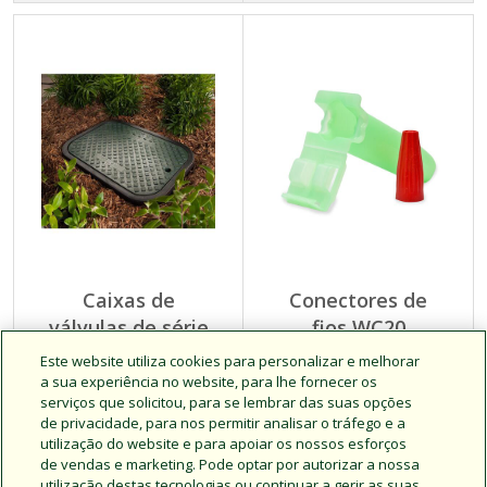
Caixas de
Conectores de
válvulas de série
fios WC20
profissional PVB
Este website utiliza cookies para personalizar e melhorar
a sua experiência no website, para lhe fornecer os
serviços que solicitou, para se lembrar das suas opções
de privacidade, para nos permitir analisar o tráfego e a
Clique para obter mais
Clique para obter mais
utilização do website e para apoiar os nossos esforços
informações
informações
de vendas e marketing. Pode optar por autorizar a nossa
utilização destas tecnologias ou continuar a gerir as suas