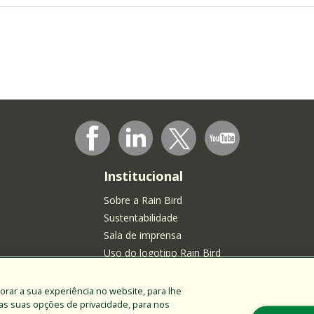
Institucional
Sobre a Rain Bird
Sustentabilidade
Sala de imprensa
Uso do logotipo Rain Bird
Carreiras
Junte-se à nossa Comunidade de Talentos
horar a sua experiência no website, para lhe
das suas opções de privacidade, para nos
ntes na