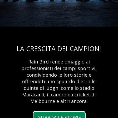
LA CRESCITA DEI CAMPIONI
Rain Bird rende omaggio ai
RC2 Controller
professionisti dei campi sportivi,
Benefits of
condividendo le loro storie e
Speed Comes Standard
Automatic Irrigation
offrendoti uno sguardo dietro le
Now Available in the New Rain Bird 2.0 App
quinte di luoghi come lo stadio
Maracanã, il campo da cricket di
LEARN MORE
Melbourne e altri ancora.
Learn More
GUARDA LE STORIE