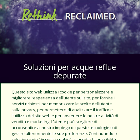
Soluzioni per acque reflue
depurate
Ottenere il massimo dalle nostre risorse idriche
Questo sito web utilizza i cookie per personalizzare e
oggi è più importante che mai. Questo è lo
migliorare l’esperienza dell’utente sul sito, per fornire i
scopo della nostra iniziativa Reclaimed Water
servizi richiesti, per memorizzare le scelte dell’utente
Awareness per la sensibilizzazione sull'acqua
sulla privacy, per permetterci di analizzare il traffico e
riciclata.
l'utilizzo del sito web e per sostenere le nostre attività di
vendita e marketing. L’utente può scegliere di
acconsentire al nostro impiego di queste tecnologie o di
Per saperne di più
gestire ulteriormente le sue preferenze. Continuando o
selezionando "Accetta i cookie", si accetta la possibilità