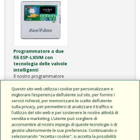
Programmatore a due
fili ESP-LXIVM con
tecnologia delle valvole
intelligenti
Il nostro programmatore
più avanzato offre
un’installazione rapida e
Questo sito web utilizza i cookie per personalizzare e
sicura, un servizio di
migliorare l’esperienza dell’utente sul sito, per fornire i
servizi richiesti, per memorizzare le scelte dell’utente
diagnostica ineguagliabile
sulla privacy, per permetterci di analizzare il traffico e
e una versione aggiornata
l'utilizzo del sito web e per sostenere le nostre attività di
dell’interfaccia di
vendita e marketing. L’utente può scegliere di
programmazione preferita
acconsentire al nostro impiego di queste tecnologie o di
nel settore
gestire ulteriormente le sue preferenze. Continuando o
selezionando "Accetta i cookie", si accetta la possibilità