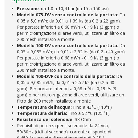
Pressione
: da 1,0 a 10,4 bar (da 15 a 150 psi)
Modello 075-DV senza controllo della portata
: Da
0,05 a 5,0 m³/h; da 0,01 a 1,39 l/s (da 0,2 a 22 gpm).
Per portate inferiori a 0,68 m³/h - 0,19 l/s (3 gpm) o
per microirrigazione di aree verdi, utilizzare un filtro da
200 mesh installato a monte
Modello 100-DV senza controllo della portata
: Da
0,05 a 9,085 m³/h; da 0,01 a 2,52 l/s (da 0,2 a 40 gpm).
Per portate inferiori a 0,68 m³/h - 0,19 l/s (3 gpm) o
per microirrigazione di aree verdi, utilizzare un filtro da
200 mesh installato a monte.
Modello 100-DVF con controllo della portata
: Da
0,05 a 9,085 m3/h; da 0,01 a 2,52 l/s (da 0,2 a 40
gpm). Per portate inferiori a 0,68 m³/h - 0,19 l/s (3
gpm) o per microirrigazione di aree verdi, utilizzare un
filtro da 200 mesh installato a monte
Temperatura dell’acqua:
Fino a 43°C (110°F)
Temperatura dell'aria:
Fino a 52 °C (125 °F)
Resistenza del solenoide:
38 Ohm
Requisiti di potenza per il solenoide da 24 Vca,
50/60Hz (cicli al secondo): corrente di spunto di
0,450 A; corrente di mantenimento di 0,25 A