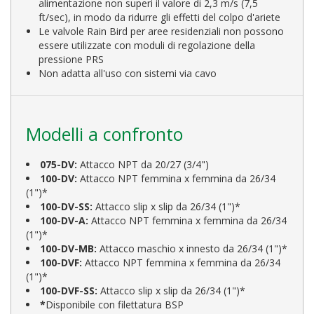
alimentazione non superi il valore di 2,3 m/s (7,5
ft/sec), in modo da ridurre gli effetti del colpo d'ariete
Le valvole Rain Bird per aree residenziali non possono
essere utilizzate con moduli di regolazione della
pressione PRS
Non adatta all'uso con sistemi via cavo
Modelli a confronto
075-DV:
Attacco NPT da 20/27 (3/4")
100-DV:
Attacco NPT femmina x femmina da 26/34
(1")*
100-DV-SS:
Attacco slip x slip da 26/34 (1")*
100-DV-A:
Attacco NPT femmina x femmina da 26/34
(1")*
100-DV-MB:
Attacco maschio x innesto da 26/34 (1")*
100-DVF:
Attacco NPT femmina x femmina da 26/34
(1")*
100-DVF-SS:
Attacco slip x slip da 26/34 (1")*
*
Disponibile con filettatura BSP