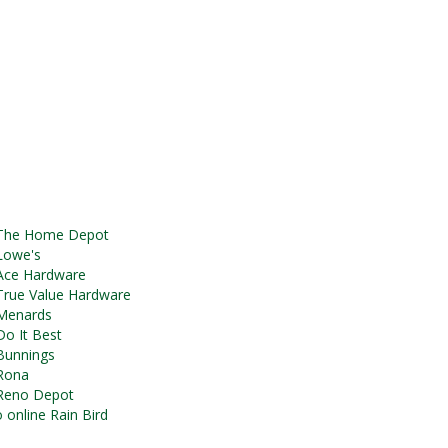
da The Home Depot
 Lowe's
a Ace Hardware
a True Value Hardware
a Menards
 Do It Best
 Bunnings
 Rona
a Reno Depot
 online Rain Bird