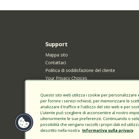
Support
Mappa sito
Contattaci
Politica di soddisfazione del cliente
Your Privacy Choices
Informativa sulla privacy
Informativa sui cookie
Questo sito web utilizza i cookie per personalizzare e 
per fornire i servizi richiesti, per memorizzare le scel
Informativa sulla privacy di Rain Bird per i resid
analizzare il traffico e l'utilizzo del sito web e per so
California
L’utente può scegliere di acconsentire al nostro impi
Invio di idee per nuovi prodotti
ulteriormente le sue preferenze. Continuando o selezi
Termini di utilizzo
possibilità che vengano raccolti i propri dati ed utili
descritto nella nostra
Informativa sulla privacy
.
Transparency Act della California
Accesso cliente