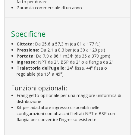
fatto per durare
Garanzia commerciale di un anno
Specifiche
Gittata:
Da 25,6 a 57,3 m (da 81 a 177 ft.)
Pressione:
Da 2,1 a 8,3 bar (da 30 a 120 psi)
Portata:
Da 7,9 a 86,1 m3/h (da 35 a 379 gpm)
Ingresso:
NPT da 2", BSP da 2" o a flangia da 2"
Traiettoria dell'ugello:
24° fissa, 44° fissa o
regolabile (da 15° a 45°)
Funzioni opzionali:
Frangigetto opzionale per una maggiore uniformità di
distribuzione
Kit per adattatore ingresso disponibili nelle
configurazioni con attacchi filettati NPT e BSP con
flangia per convertire l'ingresso esistente