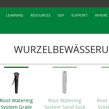
LEARNING
RESOURCES
GSP
SUPPORT
WHERE 
WURZELBEWÄSSERU
Root Watering
Root Watering
Root
System Grate
System Sand Sock
Syst