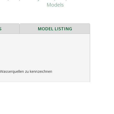
Models
Suppleme
(RWS S) 10” 
S
MODEL LISTING
are Wasserquellen zu kennzeichnen