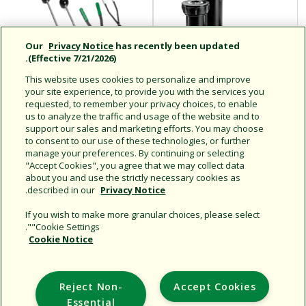
Our
Privacy Notice
has recently been updated
(Effective 7/21/2026).
This website uses cookies to personalize and improve
your site experience, to provide you with the services you
requested, to remember your privacy choices, to enable
حلول للمسطحات
الملحقات والأدوات
us to analyze the traffic and usage of the website and to
support our sales and marketing efforts. You may choose
الخضراء
to consent to our use of these technologies, or further
manage your preferences. By continuing or selecting
"Accept Cookies", you agree that we may collect data
about you and use the strictly necessary cookies as
.
described in our
Privacy Notice
If you wish to make more granular choices, please select
"Cookie Settings".
Cookie Notice
Support
Reject Non-
Accept Cookies
Corporate
Essential