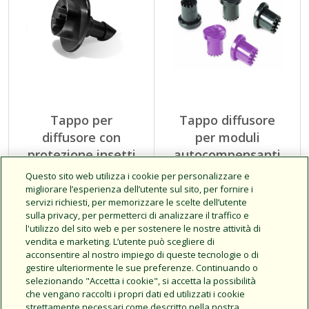
Tappo per
Tappo diffusore
diffusore con
per moduli
protezione insetti
autocompensanti
(PC)
Questo sito web utilizza i cookie per personalizzare e
migliorare l’esperienza dell’utente sul sito, per fornire i
servizi richiesti, per memorizzare le scelte dell’utente
Impedisce a insetti e
sulla privacy, per permetterci di analizzare il traffico e
detriti di penetrare nel
Cliccare per ulteriori
l'utilizzo del sito web e per sostenere le nostre attività di
tubo di distribuzione da
informazioni
vendita e marketing. L’utente può scegliere di
6 mm (1/4") e di ostruirlo
acconsentire al nostro impiego di queste tecnologie o di
gestire ulteriormente le sue preferenze. Continuando o
selezionando "Accetta i cookie", si accetta la possibilità
che vengano raccolti i propri dati ed utilizzati i cookie
strettamente necessari come descritto nella nostra