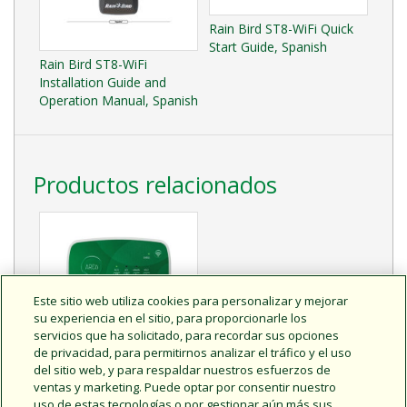
Rain Bird ST8-WiFi Quick
Start Guide, Spanish
Rain Bird ST8-WiFi
Installation Guide and
Operation Manual, Spanish
Productos relacionados
Este sitio web utiliza cookies para personalizar y mejorar
su experiencia en el sitio, para proporcionarle los
servicios que ha solicitado, para recordar sus opciones
de privacidad, para permitirnos analizar el tráfico y el uso
del sitio web, y para respaldar nuestros esfuerzos de
ARC Series Smart
ventas y marketing. Puede optar por consentir nuestro
Irrigation Controllers
uso de estas tecnologías o por gestionar aún más sus