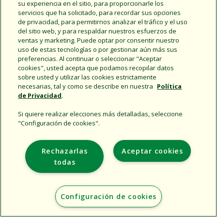
Share this document
su experiencia en el sitio, para proporcionarle los
servicios que ha solicitado, para recordar sus opciones
Copy URL
de privacidad, para permitirnos analizar el tráfico y el uso
del sitio web, y para respaldar nuestros esfuerzos de
ventas y marketing. Puede optar por consentir nuestro
uso de estas tecnologías o por gestionar aún más sus
preferencias. Al continuar o seleccionar "Aceptar
cookies", usted acepta que podamos recopilar datos
sobre usted y utilizar las cookies estrictamente
necesarias, tal y como se describe en nuestra
Política
de Privacidad
.
Support
Empresa
Si quiere realizar elecciones más detalladas, seleccione
"Configuración de cookies".
Additional Sites
Rechazarlas
Aceptar cookies
Copyright © 2026 Rain Bird Corporation. All rights reserved.
todas
Configuración de cookies