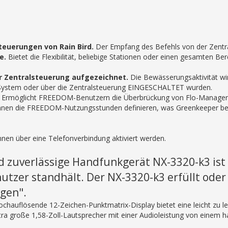
euerungen von Rain Bird.
Der Empfang des Befehls von der Zentra
e.
Bietet die Flexibilität, beliebige Stationen oder einen gesamten B
r Zentralsteuerung aufgezeichnet.
Die Bewässerungsaktivität wir
System oder über die Zentralsteuerung EINGESCHALTET wurden.
Ermöglicht FREEDOM-Benutzern die Überbrückung von Flo-Manager
nen die FREEDOM-Nutzungsstunden definieren, was Greenkeeper bei 
nen über eine Telefonverbindung aktiviert werden.
d zuverlässige Handfunkgerät NX-3320-k3 ist 
tzer standhält. Der NX-3320-k3 erfüllt oder 
gen".
ochauflösende 12-Zeichen-Punktmatrix-Display bietet eine leicht zu 
ra große 1,58-Zoll-Lautsprecher mit einer Audioleistung von einem h