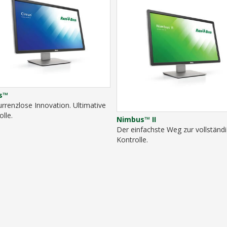
us™
rrenzlose Innovation. Ultimative
olle.
Nimbus™ II
Der einfachste Weg zur vollständ
Kontrolle.