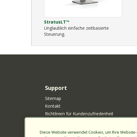
StratusLT™
Unglaublich einfache zeitbasierte
Steuerung.
Support
Sitemap
Kontakt
Richtlinien für Kundenzufriedenheit
Your Privacy Choices
Datenschutz
Diese Website verwendet Cookies, um Ihre Website-
Cookie-Richtlinie