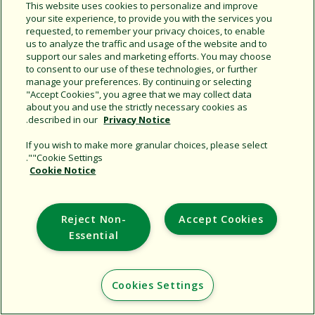
This website uses cookies to personalize and improve
your site experience, to provide you with the services you
يستخدم منتجع الرفاهية منتجات Rain Bird
requested, to remember your privacy choices, to enable
لتحسين كفاءة الري والحفاظ على الموارد
us to analyze the traffic and usage of the website and to
الطبيعية
support our sales and marketing efforts. You may choose
to consent to our use of these technologies, or further
manage your preferences. By continuing or selecting
"Accept Cookies", you agree that we may collect data
about you and use the strictly necessary cookies as
شاهد الفيديو
تعرّف على المزيد
.
described in our
Privacy Notice
If you wish to make more granular choices, please select
"Cookie Settings".
Cookie Notice
Reject Non-
Accept Cookies
المشاريع الكبيرة/المعقدة
Essential
Cookies Settings