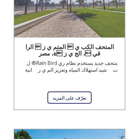
المتحف الكب ي  المتم ي ز  الرا
قي ، الج ي ز ة، مصر
متحف جديد يستخدم نظام ري Rain Bird® ل
ت شيد استهلاك المياه وتعزيز الم ي ز انية
تعرّف على المزيد