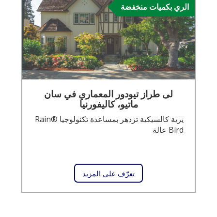
الري بكميات منخفضة
لى طراز تيودور المعماري في سان
ماتيو، كاليفورنيا
يزية كالسيكية تزدهر بمساعدة تكنولوجيا ®Rain
Bird عالة
تعرّف على المزيد