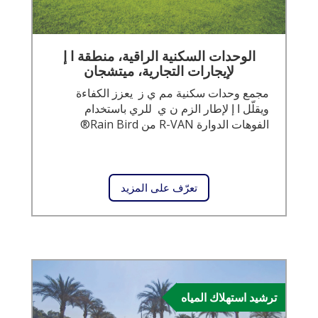
الوحدات السكنية الراقية، منطقة ا إ
لإيجارات التجارية، ميتشجان
مجمع وحدات سكنية مم ي ز يعزز الكفاءة
ويقلّل ا إ لإطار الزم ن ي للري باستخدام
الفوهات الدوارة R-VAN من Rain Bird®
تعرّف على المزيد
ترشيد استهلاك المياه