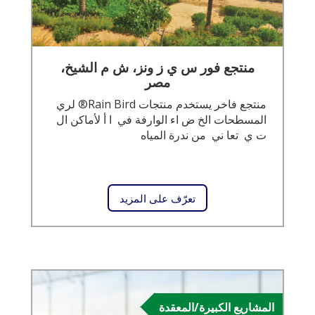
منتجع فور س ي ز ونز، ش م الشيخ،
مصر
منتجع فاخر يستخدم منتجات Rain Bird® لري
المسطحات الخ ض اء الوارفة في ا أ لأماكن ال
ت ي تعا ني من ندرة المياه
تعرّف على المزيد
المشاريع الكبيرة/المعقدة