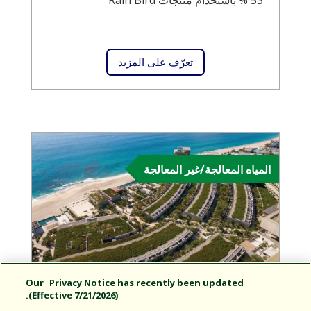
تعرّف على المزيد
المياه المعالجة/غير المعالجة
Our
Privacy Notice
has recently been updated
منتجع Solaz ، كابو سان لوكاس،
(Effective 7/21/2026).
المكسيك