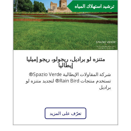
ترشيد استهلاك المياه
متنزه لو براديل، ريجولو، ريجو إميليا
إيطاليا
شركة المقاولات الإيطالية Spazio Verde®
تستخدم منتجات Rain Bird® لتجديد متنزه لو
براديل
تعرّف على المزيد