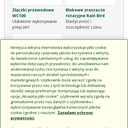
Złączki przewodowe
Blokowe zraszacze
WC100
rotacyjne Rain Bird
Ułatwione wykonywanie
Elastyczność i
połączeń
oszczędność czasu
Niniejsza witryna internetowa wykorzystuje pliki cookie
do personalizacji i poprawy jakości korzystania z witryny,
do świadczenia zamówionych usług, do zapamiętywania
wyborów dotyczących prywatności, do umożliwienia nam
analizowania ruchu i korzystania z witryny oraz do
wspierania naszych działań sprzedażowych i
marketingowych. Użytkownik może wyrazić zgodę na
korzystanie przez nas z tych technologii lub dokładniej
Sterownik PAR+ES
określić swoje preferencje. Kontynuując lub wybierając
Łatwa obsługa.
opcję „Akceptuj pliki cookie”, użytkownik wyraża zgodę na
Sprawdzona wydajność.
gromadzenie przez nas danych o użytkowniku i
wykorzystywanie bezwzględnie koniecznych plików
cookie zgodnie z naszymi
Zasadami ochrony
prywatności
.