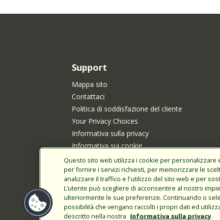
Support
Mappa sito
Contattaci
Politica di soddisfazione del cliente
Your Privacy Choices
Informativa sulla privacy
Informativa sui cookie
Informativa sulla privacy di Rain Bird per i resid
Questo sito web utilizza i cookie per personalizzare e 
California
per fornire i servizi richiesti, per memorizzare le scel
analizzare il traffico e l'utilizzo del sito web e per so
Invio di idee per nuovi prodotti
L’utente può scegliere di acconsentire al nostro impi
Termini di utilizzo
ulteriormente le sue preferenze. Continuando o selezi
Transparency Act della California
possibilità che vengano raccolti i propri dati ed utili
descritto nella nostra
Informativa sulla privacy
.
Accesso cliente