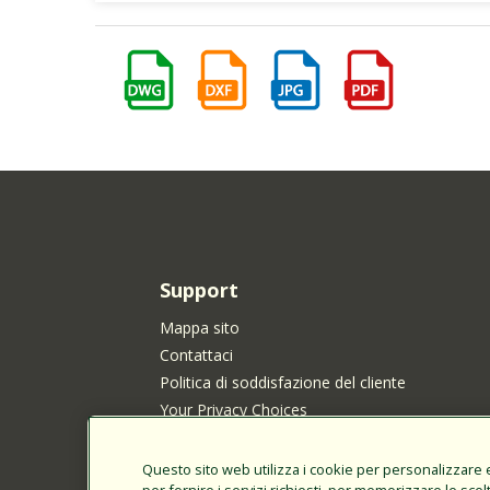
Support
Mappa sito
Contattaci
Politica di soddisfazione del cliente
Your Privacy Choices
Informativa sulla privacy
Informativa sui cookie
Questo sito web utilizza i cookie per personalizzare e 