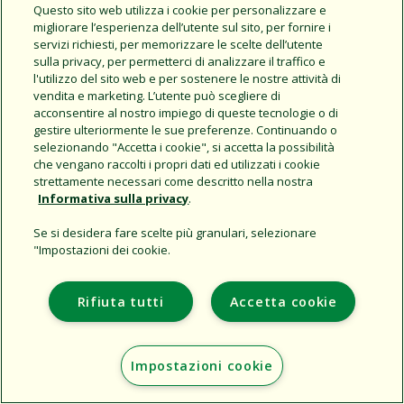
Share this document
Questo sito web utilizza i cookie per personalizzare e
migliorare l’esperienza dell’utente sul sito, per fornire i
Copy URL
servizi richiesti, per memorizzare le scelte dell’utente
sulla privacy, per permetterci di analizzare il traffico e
l'utilizzo del sito web e per sostenere le nostre attività di
vendita e marketing. L’utente può scegliere di
acconsentire al nostro impiego di queste tecnologie o di
gestire ulteriormente le sue preferenze. Continuando o
selezionando "Accetta i cookie", si accetta la possibilità
che vengano raccolti i propri dati ed utilizzati i cookie
strettamente necessari come descritto nella nostra
Support
Informativa sulla privacy
.
L'azienda
Se si desidera fare scelte più granulari, selezionare
Additional Sites
"Impostazioni dei cookie.
Copyright © 2026 Rain Bird Corporation. All rights reserved.
Rifiuta tutti
Accetta cookie
Impostazioni cookie