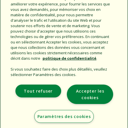
améliorer votre expérience, pour fournir les services que
vous avez demandés, pour mémoriser vos choix en
matière de confidentialité, pour nous permettre
d'analyser le trafic et l'utilisation du site Web et pour
soutenir nos efforts de vente et de marketing. Vous
pouvez choisir d'accepter que nous utilisions ces
Goutteurs en ligne -
technologies ou de gérer vos préférences. En continuant
Goutteurs PC
ou en sélectionnant Accepter les cookies, vous acceptez
que nous collections des données vous concernant et
utilisions les cookies strictement nécessaires comme
décrit dans notre
politique de confidentialité
.
Si vous souhaitez faire des choix plus détaillés, veuillez
sélectionner Paramètres des cookies.
Support
Tout refuser
Accepter les
Entreprise
cookies
Sites Supplémentaires
Paramètres des cookies
Copyright © 2026 Rain Bird Corporation. All rights reserved.