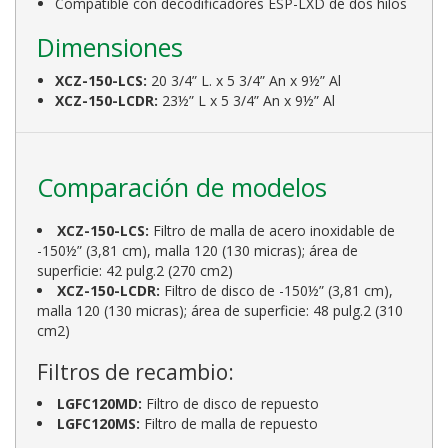
Compatible con decodificadores ESP-LXD de dos hilos
Dimensiones
XCZ-150-LCS:
20 3/4” L. x 5 3/4” An x 9½” Al
XCZ-150-LCDR:
23½” L x 5 3/4” An x 9½” Al
Comparación de modelos
XCZ-150-LCS:
Filtro de malla de acero inoxidable de
-150½” (3,81 cm), malla 120 (130 micras); área de
superficie: 42 pulg.2 (270 cm2)
XCZ-150-LCDR:
Filtro de disco de -150½” (3,81 cm),
malla 120 (130 micras); área de superficie: 48 pulg.2 (310
cm2)
Filtros de recambio:
LGFC120MD:
Filtro de disco de repuesto
LGFC120MS:
Filtro de malla de repuesto