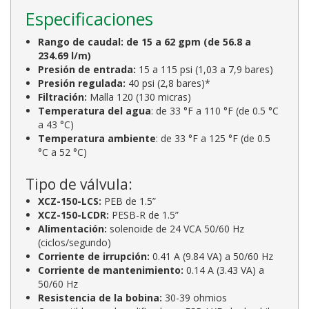
Especificaciones
Rango de caudal: de 15 a 62 gpm (de 56.8 a
234.69 l/m)
Presión de entrada:
15 a 115 psi (1,03 a 7,9 bares)
Presión regulada:
40 psi (2,8 bares)*
Filtración:
Malla 120 (130 micras)
Temperatura del agua
: de 33 °F a 110 °F (de 0.5 °C
a 43 °C)
Temperatura ambiente
: de 33 °F a 125 °F (de 0.5
°C a 52 °C)
Tipo de válvula:
XCZ-150-LCS:
PEB de 1.5”
XCZ-150-LCDR:
PESB-R de 1.5”
Alimentación:
solenoide de 24 VCA 50/60 Hz
(ciclos/segundo)
Corriente de irrupción:
0.41 A (9.84 VA) a 50/60 Hz
Corriente de mantenimiento:
0.14 A (3.43 VA) a
50/60 Hz
Resistencia de la bobina:
30-39 ohmios